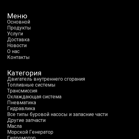
Меню
О
с
н
о
в
н
о
й
П
р
о
д
у
к
т
ы
У
с
л
у
г
и
Д
о
с
т
а
в
к
а
Н
о
в
о
с
т
и
О
н
а
с
К
о
н
т
а
к
т
ы
Категория
Д
в
и
г
а
т
е
л
ь
в
н
у
т
р
е
н
н
е
г
о
с
г
о
р
а
н
и
я
Т
о
п
л
и
в
н
ы
е
с
и
с
т
е
м
ы
Т
р
а
н
с
м
и
с
с
и
я
О
х
л
а
ж
д
а
ю
щ
а
я
с
и
с
т
е
м
а
П
н
е
в
м
а
т
и
к
а
Г
и
д
р
а
в
л
и
к
а
В
с
е
т
и
п
ы
б
у
р
о
в
о
й
н
а
с
о
с
ы
и
з
а
п
а
с
н
и
е
ч
а
с
т
и
Д
р
у
г
и
е
з
а
п
ч
а
с
т
и
М
а
с
л
а
М
о
р
с
к
о
й
Г
е
н
е
р
а
т
о
р
Г
и
д
р
о
м
о
т
о
р