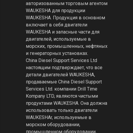
Узбекистане, Lei Shing Hong
Machinery (Jinan) Co., Ltd. является
авторизованным агентом по
продажам Caterpillar для продукции
Caterpillar. Продукция в основном
включает строительную технику
Caterpillar и двигатели,
используемые в морских,
промышленных, нефтяных и
генераторных установках.
Lei Shing Hong Machinery (Jinan) Co.,
Ltd. настоящим подтверждает, что
все детали Caterpillar,
продаваемые Lei Shing Hong
Machinery (Jinan) Co., Ltd. Drill Time
Kompany LTD, являются чистыми
продуктами Caterpillar. Она должна
использовать только строительную