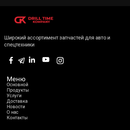
Широкий ассортимент запчастей для авто и
спецтехники
Меню
О
с
н
о
в
н
о
й
П
р
о
д
у
к
т
ы
У
с
л
у
г
и
Д
о
с
т
а
в
к
а
Н
о
в
о
с
т
и
О
н
а
с
К
о
н
т
а
к
т
ы