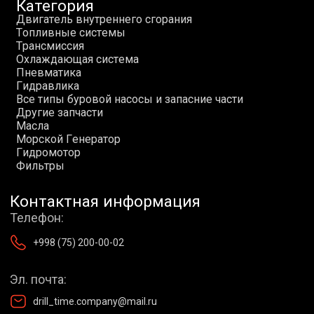
Категория
Д
в
и
г
а
т
е
л
ь
в
н
у
т
р
е
н
н
е
г
о
с
г
о
р
а
н
и
я
Т
о
п
л
и
в
н
ы
е
с
и
с
т
е
м
ы
Т
р
а
н
с
м
и
с
с
и
я
О
х
л
а
ж
д
а
ю
щ
а
я
с
и
с
т
е
м
а
П
н
е
в
м
а
т
и
к
а
Г
и
д
р
а
в
л
и
к
а
В
с
е
т
и
п
ы
б
у
р
о
в
о
й
н
а
с
о
с
ы
и
з
а
п
а
с
н
и
е
ч
а
с
т
и
Д
р
у
г
и
е
з
а
п
ч
а
с
т
и
М
а
с
л
а
М
о
р
с
к
о
й
Г
е
н
е
р
а
т
о
р
Г
и
д
р
о
м
о
т
о
р
Ф
и
л
ь
т
р
ы
Контактная информация
Телефон:
+998 (75) 200-00-02
Эл. почта:
drill_time.company@mail.ru