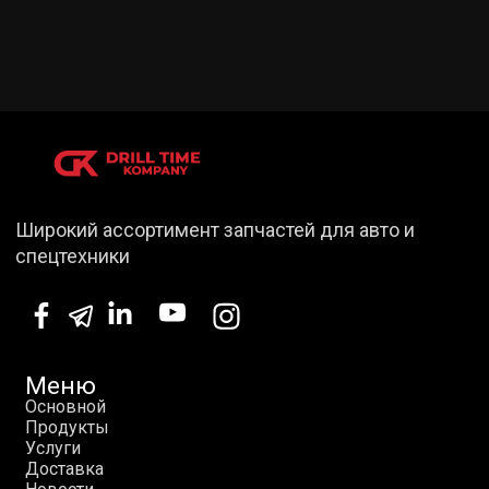
Широкий ассортимент запчастей для авто и
спецтехники
Меню
О
с
н
о
в
н
о
й
П
р
о
д
у
к
т
ы
У
с
л
у
г
и
Д
о
с
т
а
в
к
а