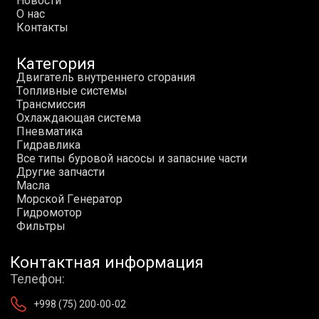
Н
о
в
о
с
т
и
О
н
а
с
К
о
н
т
а
к
т
ы
Категория
Д
в
и
г
а
т
е
л
ь
в
н
у
т
р
е
н
н
е
г
о
с
г
о
р
а
н
и
я
Т
о
п
л
и
в
н
ы
е
с
и
с
т
е
м
ы
Т
р
а
н
с
м
и
с
с
и
я
О
х
л
а
ж
д
а
ю
щ
а
я
с
и
с
т
е
м
а
П
н
е
в
м
а
т
и
к
а
Г
и
д
р
а
в
л
и
к
а
В
с
е
т
и
п
ы
б
у
р
о
в
о
й
н
а
с
о
с
ы
и
з
а
п
а
с
н
и
е
ч
а
с
т
и
Д
р
у
г
и
е
з
а
п
ч
а
с
т
и
М
а
с
л
а
М
о
р
с
к
о
й
Г
е
н
е
р
а
т
о
р
Г
и
д
р
о
м
о
т
о
р
Ф
и
л
ь
т
р
ы
Контактная информация
Телефон:
+998 (75) 200-00-02