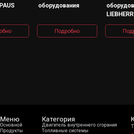
 PAUS
оборудования
оборудов
LIEBHERR
обно
Подробно
Под
Меню
Категория
О
с
н
о
в
н
о
й
Д
в
и
г
а
т
е
л
ь
в
н
у
т
р
е
н
н
е
г
о
с
г
о
р
а
н
и
я
Т
П
р
о
д
у
к
т
ы
Т
о
п
л
и
в
н
ы
е
с
и
с
т
е
м
ы