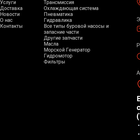
У
с
л
у
г
и
Т
р
а
н
с
м
и
с
с
и
я
Д
о
с
т
а
в
к
а
О
х
л
а
ж
д
а
ю
щ
а
я
с
и
с
т
е
м
а
Н
о
в
о
с
т
и
П
н
е
в
м
а
т
и
к
а
Э
О
н
а
с
Г
и
д
р
а
в
л
и
к
а
К
о
н
т
а
к
т
ы
В
с
е
т
и
п
ы
б
у
р
о
в
о
й
н
а
с
о
с
ы
и
з
а
п
а
с
н
и
е
ч
а
с
т
и
Д
р
у
г
и
е
з
а
п
ч
а
с
т
и
М
а
с
л
а
Р
М
о
р
с
к
о
й
Г
е
н
е
р
а
т
о
р
Г
и
д
р
о
м
о
т
о
р
Ф
и
л
ь
т
р
ы
А