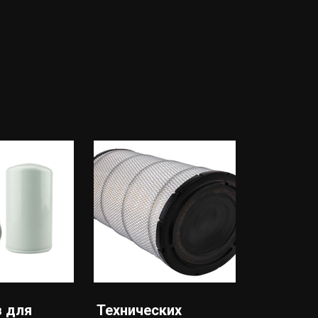
 для
Технических