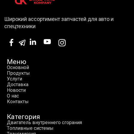
Широкий ассортимент запчастей для авто и
спецтехники
Меню
О
с
н
о
в
н
о
й
П
р
о
д
у
к
т
ы
У
с
л
у
г
и
Д
о
с
т
а
в
к
а
Н
о
в
о
с
т
и
О
н
а
с
К
о
н
т
а
к
т
ы
Категория
Д
в
и
г
а
т
е
л
ь
в
н
у
т
р
е
н
н
е
г
о
с
г
о
р
а
н
и
я
Т
о
п
л
и
в
н
ы
е
с
и
с
т
е
м
ы
Т
р
а
н
с
м
и
с
с
и
я