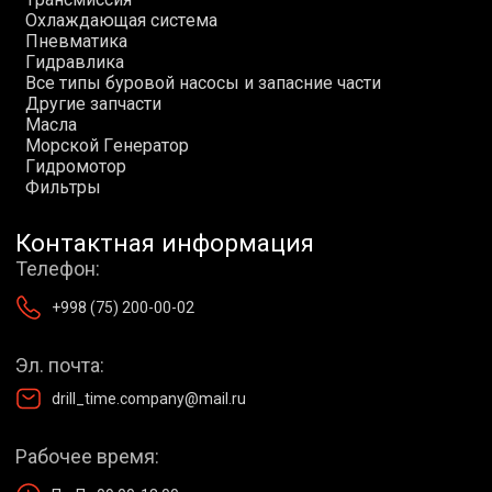
О
х
л
а
ж
д
а
ю
щ
а
я
с
и
с
т
е
м
а
П
н
е
в
м
а
т
и
к
а
Г
и
д
р
а
в
л
и
к
а
В
с
е
т
и
п
ы
б
у
р
о
в
о
й
н
а
с
о
с
ы
и
з
а
п
а
с
н
и
е
ч
а
с
т
и
Д
р
у
г
и
е
з
а
п
ч
а
с
т
и
М
а
с
л
а
М
о
р
с
к
о
й
Г
е
н
е
р
а
т
о
р
Г
и
д
р
о
м
о
т
о
р
Ф
и
л
ь
т
р
ы
Контактная информация
Телефон:
+998 (75) 200-00-02
Эл. почта:
drill_time.company@mail.ru
Рабочее время: