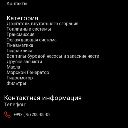
К
о
н
т
а
к
т
ы
Категория
Д
в
и
г
а
т
е
л
ь
в
н
у
т
р
е
н
н
е
г
о
с
г
о
р
а
н
и
я
Т
о
п
л
и
в
н
ы
е
с
и
с
т
е
м
ы
Т
р
а
н
с
м
и
с
с
и
я
О
х
л
а
ж
д
а
ю
щ
а
я
с
и
с
т
е
м
а
П
н
е
в
м
а
т
и
к
а
Г
и
д
р
а
в
л
и
к
а
В
с
е
т
и
п
ы
б
у
р
о
в
о
й
н
а
с
о
с
ы
и
з
а
п
а
с
н
и
е
ч
а
с
т
и
Д
р
у
г
и
е
з
а
п
ч
а
с
т
и
М
а
с
л
а
М
о
р
с
к
о
й
Г
е
н
е
р
а
т
о
р
Г
и
д
р
о
м
о
т
о
р
Ф
и
л
ь
т
р
ы
Контактная информация
Телефон:
+998 (75) 200-00-02