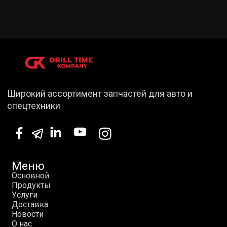
Широкий ассортимент запчастей для авто и
спецтехники
Меню
О
с
н
о
в
н
о
й
П
р
о
д
у
к
т
ы
У
с
л
у
г
и
Д
о
с
т
а
в
к
а
Н
о
в
о
с
т
и
О
н
а
с